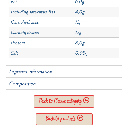
Fat
6,0g
Including saturated fats
4,0g
Carbohydrates
13g
Carbohydrates
12g
Protein
8,0g
Salt
0,05g
Logistics information
Composition
Back to Cheese category
Back to products